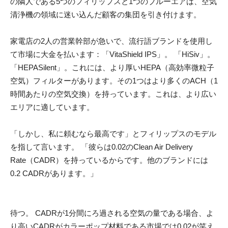
の隣人である5つのフィリップスと1つのブルーエアは、空気
清浄機の領域に迷い込んだ顧客の集団を引き付けます。
家電店の2人の営業幹部が急いで、流行語ブランドを使用し
て市場に大金を払います：「VitaShield IPS」。 「HiSiv」。
「HEPASilent」。これには、より厚いHEPA（高効率微粒子
空気）フィルターがあります。その1つはより多くのACH（1
時間あたりの空気交換）を持っています。これは、より広い
エリアに適しています。
「しかし、私に頼むなら最高です」とフィリップスのモデル
を指して言います。 「彼らは0.02のClean Air Delivery
Rate（CADR）を持っているからです。他のブランドには
0.2 CADRがあります。」
待つ。 CADRが1分間にろ過される空気の量である場合、よ
り高いCADRがカラーポップ材料である市場では0.02が笑え