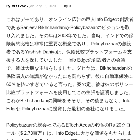
60％を払いすぎていると言った。案の定、彼は彼のポリシー
比較プラットフォームを使用してこの主張を証明しました。
これがBikhchandaniの興味をそそり、その後まもなく、Info
EdgeはPolicybazaarに投資した最初の会社になりました。
Policybazaarの親会社であるETech Acesの49％のRs 20クロ
ール（$ 2.73百万）は、Info Edgeに大きな価値をもたらしま
した。今日、Policybazaarでの複数のベンチャー資金調達ラ
ウンドで出資が49％から13.6％に減少したことを確認した後
でも、Info Edgeの出資は402ルピー（5480万ドル）と評価さ
れています。 （確かに、Info Edgeは最新のラウンドでさら
に5000万ドルを投資しました。）
Policybazaarが神聖なユニコーンクラブ（数十億ドル規模の
新興企業）に参入したことで、Info Edgeは独自の地位を確立
しました。インドで最も古い上場消費者インターネット会社
である同社は、投資キティに突然2つのユニコーンがありま