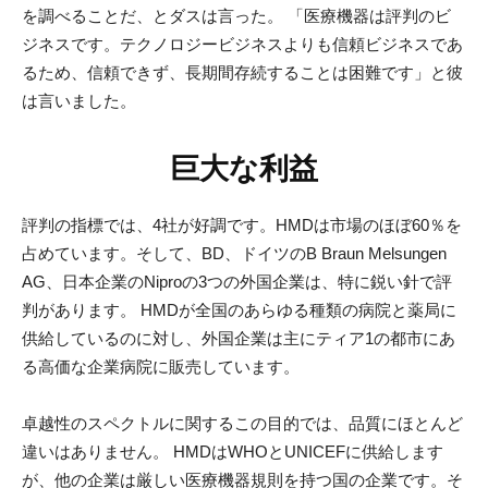
を調べることだ、とダスは言った。 「医療機器は評判のビ
ジネスです。テクノロジービジネスよりも信頼ビジネスであ
るため、信頼できず、長期間存続することは困難です」と彼
は言いました。
巨大な利益
評判の指標では、4社が好調です。HMDは市場のほぼ60％を
占めています。そして、BD、ドイツのB Braun Melsungen
AG、日本企業のNiproの3つの外国企業は、特に鋭い針で評
判があります。 HMDが全国のあらゆる種類の病院と薬局に
供給しているのに対し、外国企業は主にティア1の都市にあ
る高価な企業病院に販売しています。
卓越性のスペクトルに関するこの目的では、品質にほとんど
違いはありません。 HMDはWHOとUNICEFに供給します
が、他の企業は厳しい医療機​​器規則を持つ国の企業です。そ