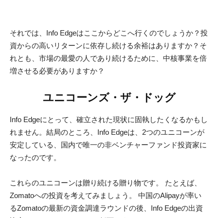
価増をもたらしました。
壮大な野望
By
Vizzvox
-
January 13, 2020
0
インドでは、Envirofitがシェル基金の呼吸空間のパートナー
になった後、2007年に営業を開始しました。彼らはインドの
村の小売店にストーブを入れました。彼らは売れませんでし
た。結局のところ、調理用コンロは「プッシュ」製品です。
女性は、なぜチュルハを取り替える必要があるのか​​理解でき
ませんでした。健康の改善は魅力的な販売提案ではありませ
ん。もしそうなら、誰もジャンクフードを食べません。女性
もEnvirofitブランドを知りませんでした。そして、彼らは家