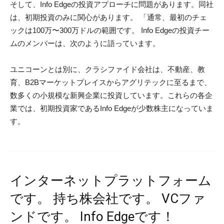
インターネットプラットフォーム
です。 持ち株会社です。 VCファ
ンドです。 Info Edgeです！
By
Vizzvox
-
January 13, 2020
0
これはデモであり、オンライン広告の巨人Info Edgeの創設者
であるSanjeev BikhchandaniがPolicybazaarのビジョンを取
り入れました。その年は2008年でした。当時、インドでの保
険契約比較は非常に重要な概念であり、Policybazaarの創設
者であるYashish Dahiyaは、保険比較プラットフォームを支
援する人を探していました。 Info Edgeの創設者との会議
で、彼は大胆な主張をしました。ダヒヤは、Bikhchandaniの
保険購入の知識がなかったにも関わらず、彼に自動車保険に