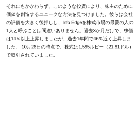
ナー（LP）に戻す必要があるVCとは異なり、Info Edgeには
そのような強制力はありません。その賭けは、自身の事業に
よって生み出された現金によって賄われているためです。中
でも有名なのは、99Acres（不動産）やJeevansathi（結婚）
などの他のプラットフォームに加えて、採用プラットフォー
ムNaukri.comです。
しかし、Info Edgeのフラッグシップ分野であるリクルートメ
ントビジネスにおけるNaukriのリーダーシップは、同社の投
資を支えたエンジンです。同社の（Info Edgeの）本の現金
は、主にNaukriに牽引されて、19年度第1四半期のRs 478ク
ロール（65.2百万ドル）からRs 1,606クロール（$ 219.8百
万）に上昇しました。 2014年度以降、Info Edgeは前年比で
16％の収益成長率を記録しており、営業利益率は現在33％の
健全な状態にあります。
確かに、状況は一見バラ色に見えるかもしれません。しか