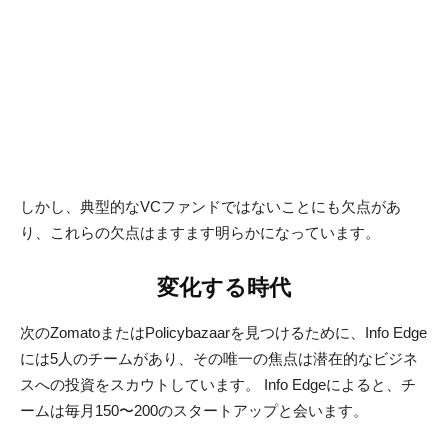
変化する時代
次のZomatoまたはPolicybazaarを見つけるために、Info Edge
には5人のチームがあり、その唯一の焦点は潜在的なビジネ
スへの投資をスカウトしています。 Info Edgeによると、チ
ームは毎月150〜200のスタートアップと会います。
1か月の150-200のスタートアップミーティングは、ほとんど
のVC企業にとって重要な数であり、これは一種のサイドギ
グとしてこれを行う上場インターネットビジネスではありま
せん。また、この数は、Info Edgeが最終的に行う実際の投資
とは一致しません。1年に約4回です。したがって、何気ない
オブザーバーにとっては、Info Edgeが多すぎるスタートアッ
プと出会うか、投資が少なすぎるかのどちらかです。
これまでのところ、この設定はInfo Edgeに十分に役立ちまし
たが、ほとんどのVCファンドに匹敵するものではありませ