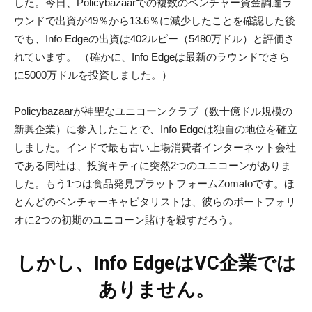
した。もう1つは食品発見プラットフォームZomatoです。ほ
とんどのベンチャーキャピタリストは、彼らのポートフォリ
オに2つの初期のユニコーン賭けを殺すだろう。
しかし、Info EdgeはVC企業では
ありません。
それにもかかわらず、このような投資により、株主のために
価値を創造するユニークな方法を見つけました。彼らは会社
の評価を大きく後押しし、Info Edgeを株式市場の最愛の人の
1人と呼ぶことは間違いありません。過去3か月だけで、株価
は14％以上上昇しましたが、過去1年間で46％近く上昇しま
した。 10月26日の時点で、株式は1,595ルピー（21.81ドル）
で取引されていました。
投資利益のほとんどを自分の投資家であるリミテッドパート