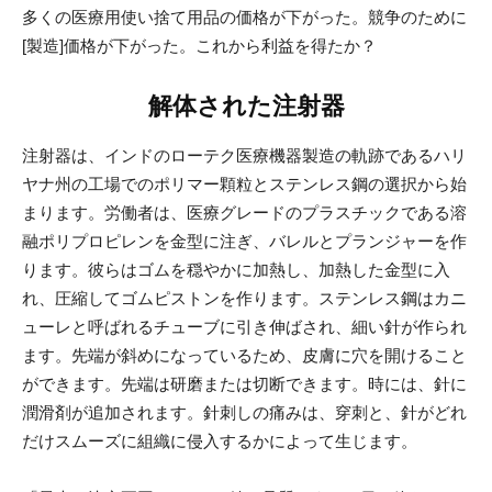
多くの医療用使い捨て用品の価格が下がった。競争のために
[製造]価格が下がった。これから利益を得たか？
解体された注射器
注射器は、インドのローテク医療機器製造の軌跡であるハリ
ヤナ州の工場でのポリマー顆粒とステンレス鋼の選択から始
まります。労働者は、医療グレードのプラスチックである溶
融ポリプロピレンを金型に注ぎ、バレルとプランジャーを作
ります。彼らはゴムを穏やかに加熱し、加熱した金型に入
れ、圧縮してゴムピストンを作ります。ステンレス鋼はカニ
ューレと呼ばれるチューブに引き伸ばされ、細い針が作られ
ます。先端が斜めになっているため、皮膚に穴を開けること
ができます。先端は研磨または切断できます。時には、針に
潤滑剤が追加されます。針刺しの痛みは、穿刺と、針がどれ
だけスムーズに組織に侵入するかによって生じます。