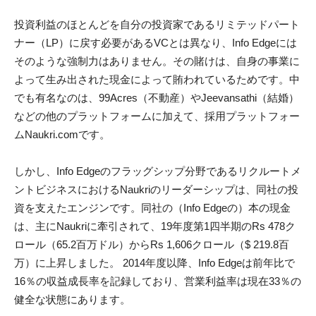
し、Info Edgeは実際には岐路に立たされています。試行錯誤
されたプラクティスに根ざしたままであったにもかかわら
ず、その下の地盤は変化しました。 Info Edge自体のプロパ
ティが課題に直面しています。特にナウクリ。人事環境が進
化するにつれて、雇用はますます自動化され、企業はデータ
駆動型の採用に乗り出し、求人プラットフォームに対する候
補者の期待が高まっています。そして、市場のリーダーであ
り続けていますが、ナウクリは進歩に追いついていません。
Info Edgeが早い段階でラフダイヤモンドを選ぶ十分な機会が
あったスタートアップ投資スペースは、現在、現金を積んだ
投資家が散り散りになって祈っています。潜在的なユニコー
ンは絶滅危ed種ではありませんが、2008年とは異なり、多く
の求愛者がいます。