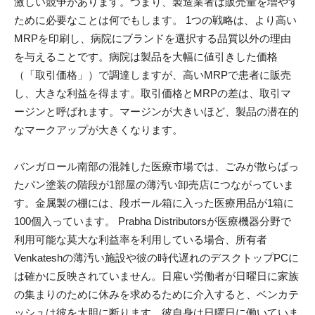
激しい競争があります。つまり、製造業者は販売量を増やす
ために必要なことは何でもします。 1つの戦略は、より高い
MRPを印刷し、病院にブランドを選択する品質以外の理由
を与えることです。病院は製品を大幅に値引きした価格
（「取引価格」）で調達しますが、高いMRPで患者に販売
し、大きな利益を得ます。取引価格とMRPの差は、取引マ
ージンと呼ばれます。マージンが大きいほど、製品の潜在的
なマークアップが大きくなります。
バンガロール南部の混雑した医療市場では、ごみが散らばっ
たパン塗装の階段が1部屋の薄汚い卸売店につながっていま
す。金属製の棚には、段ボール箱に入った医療用品が1箱に
100個入っています。 Prabha Distributorsが医療機器分野で
利用可能な莫大な利益率を利用している場合、所有者
Venkateshの薄汚い施設や彼の時代遅れのデスクトップPCに
は確かに反映されていません。日雇い労働者が日曜日に家族
の集まりのために休みを求めるために介入すると、ベンカテ
ッシュは彼を大胆に断ります。彼自身は日曜日に働いていま