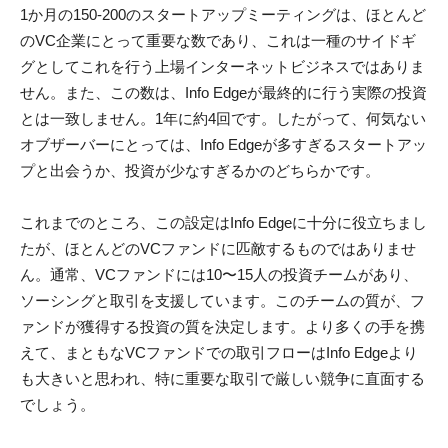
ん。通常、VCファンドには10〜15人の投資チームがあり、
ソーシングと取引を支援しています。このチームの質が、フ
ァンドが獲得する投資の質を決定します。より多くの手を携
えて、まともなVCファンドでの取引フローはInfo Edgeより
も大きいと思われ、特に重要な取引で厳しい競争に直面する
でしょう。
そして、Info Edgeの投資アプローチに問題があります。同社
は、初期投資のみに関心があります。 「通常、最初のチェ
ックは100万〜300万ドルの範囲です。 Info Edgeの投資チー
ムのメンバーは、次のように語っています。
ユニコーンとは別に、クラシファイド会社は、不動産、教
育、B2Bマーケットプレイスからアグリテックに至るまで、
数多くの小規模な新興企業に投資しています。これらの各企
業では、初期投資家であるInfo Edgeが少数株主になっていま
す。