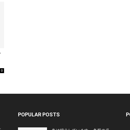
グ
0
POPULAR POSTS
P