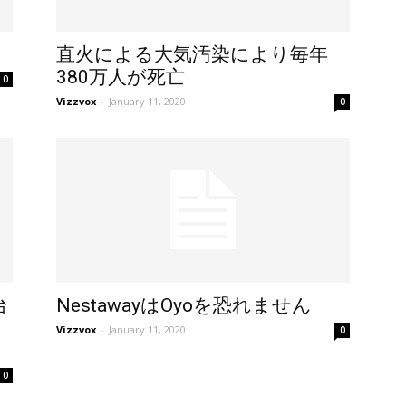
直火による大気汚染により毎年
380万人が死亡
0
Vizzvox
-
January 11, 2020
0
台
NestawayはOyoを恐れません
Vizzvox
-
January 11, 2020
0
0