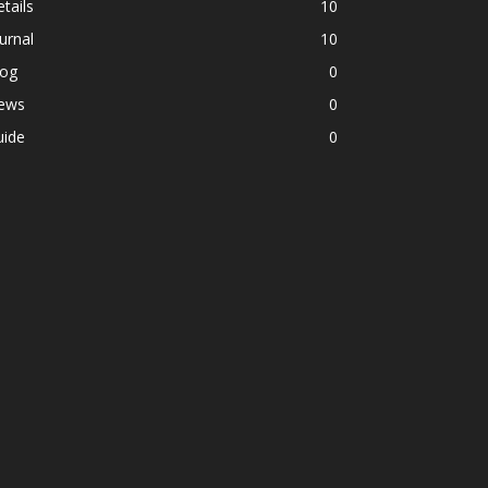
tails
10
urnal
10
log
0
ews
0
uide
0