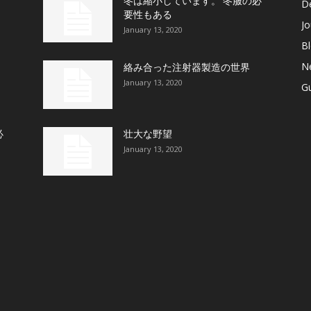
プ
冬は縮小しています。 冬服の必
De
要性もある
Jo
January 13, 2020
B
N
絡み合った注射器製造の世界
January 13, 2020
G
必
壮大な野望
January 13, 2020