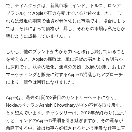
で、ティムクックは、新興市場（インド、トルコ、ロシア、
ブラジル）でAppleが圧力を受けていると述べました。 「こ
れらは最近の期間で通貨が弱体化した市場です。場合によっ
ては、それによって価格が上昇し、それらの市場は私たちが
望むように成長していません。」
しかし、他のブランドが力から力へと移行し続けていること
を考えると、Appleの腐敗は、単に通貨の弱さよりも明らか
に深刻です。競争の激化、焦点の欠如、政府の規制、および
マーケティングと販売に対するAppleの混乱したアプローチ
により、競争は困難になりました。
Appleは、過去3年間で2番目のカントリーヘッドになり、
NokiaのベテランAshish Chowdharyがその不運を取り戻すこ
とを望んでいます。チャウダリーは、2018年が終わりに近づ
くと、インドのAppleの手綱を引き継ぎますが、その運命が
急降下する中、彼は物事を好転させるという困難な仕事に直