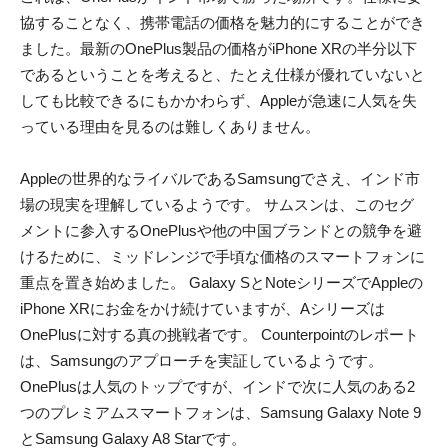
協することなく、携帯電話の価格を魅力的にすることができ
ました。最新のOnePlus製品の価格がiPhone XRの半分以下
であるということを考えると、たとえ仕様が優れていないと
しても比較できるにもかかわらず、Appleが急速に人気を失
っている理由を見るのは難しくありません。
Appleの世界的なライバルであるSamsungでさえ、インド市
場の現実を理解しているようです。 サムスンは、このセグ
メントに参入するOnePlusや他の中国ブランドとの競争を避
けるために、ミッドレンジで手頃な価格のスマートフォンに
重点を置き始めました。 Galaxy SとNoteシリーズでAppleの
iPhone XRにお金をかけ続けていますが、Aシリーズは
OnePlusに対する真の挑戦者です。 Counterpointのレポート
は、Samsungのアプローチを実証しているようです。
OnePlusは人気のトップですが、インドで次に人気のある2
つのプレミアムスマートフォンは、Samsung Galaxy Note 9
とSamsung Galaxy A8 Starです。