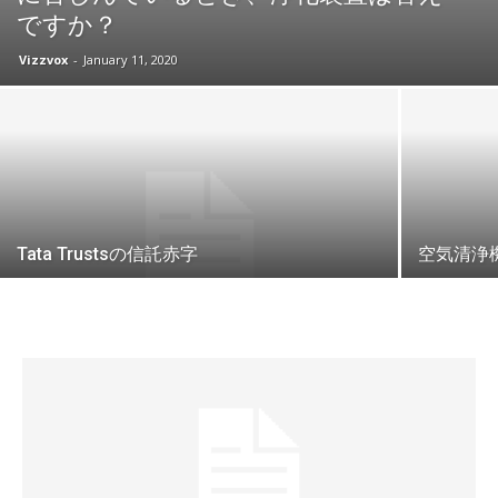
ですか？
Vizzvox
-
January 11, 2020
Tata Trustsの信託赤字
空気清浄